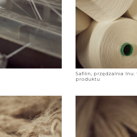
Safilin, przędzalnia ln
produktu